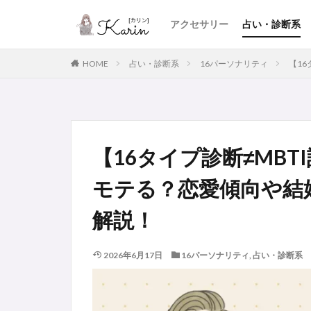
アクセサリー
占い・診断系
HOME
占い・診断系
16パーソナリティ
【1
【16タイプ診断≠MBT
モテる？恋愛傾向や結
解説！
2026年6月17日
16パーソナリティ
,
占い・診断系