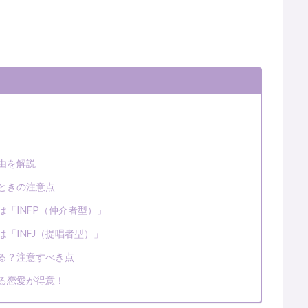
由を解説
うときの注意点
は「INFP（仲介者型）」
「INFJ（提唱者型）」
いる？注意すべき点
せる恋愛が得意！