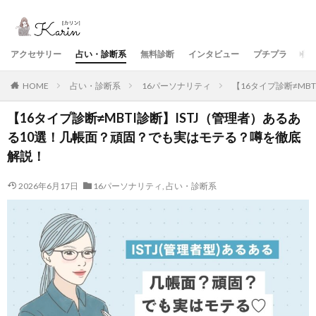
アクセサリー
占い・診断系
無料診断
インタビュー
プチプラ
美
HOME
占い・診断系
16パーソナリティ
【16タイプ診断≠MB
【16タイプ診断≠MBTI診断】ISTJ（管理者）あるあ
る10選！几帳面？頑固？でも実はモテる？噂を徹底
解説！
2026年6月17日
16パーソナリティ
,
占い・診断系