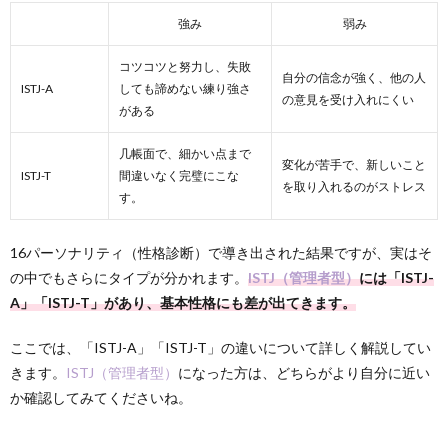
強み
弱み
コツコツと努力し、失敗
自分の信念が強く、他の人
ISTJ-A
しても諦めない練り強さ
の意見を受け入れにくい
がある
几帳面で、細かい点まで
変化が苦手で、新しいこと
ISTJ-T
間違いなく完璧にこな
を取り入れるのがストレス
す。
16パーソナリティ（性格診断）で導き出された結果ですが、実はそ
の中でもさらにタイプが分かれます。
ISTJ（管理者型）
には「ISTJ-
A」「ISTJ-T」があり、基本性格にも差が出てきます。
ここでは、「ISTJ-A」「ISTJ-T」の違いについて詳しく解説してい
きます。
ISTJ（管理者型）
になった方は、どちらがより自分に近い
か確認してみてくださいね。