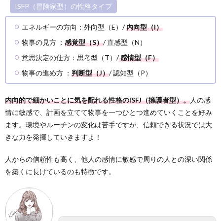
ISFP（冒険家型）の性格タイプ
エネルギーの方向：外向型（E）/
内向型（I）
物事の見方 ：
感覚型（S）
/ 直感型（N）
意思決定の仕方：思考型（T）/
感情型（F）
物事の進め方 ：
判断型（J）
/ 認知型（P）
内向的で細かいことに気を配れる性格のISFJ（擁護者型）。
人の感
情に敏感で、計画を立てて物事を一つひとつ進めていくことを好み
ます。環境やルーチンの変化は苦手ですが、信頼できる状況では大
きな力を発揮していきますよ！
人からの信頼性も高く、他人の感情に敏感で周りの人との深い関係
を築くに長けているのも特徴です。