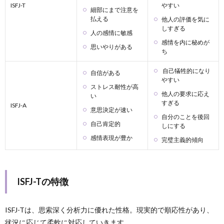
ISFJ-T
やすい
細部にまで注意を
払える
他人の評価を気に
しすぎる
人の感情に敏感
感情を内に秘めが
思いやりがある
ち
自己犠牲的になり
自信がある
やすい
ストレス耐性が高
他人の要求に応え
い
すぎる
ISFJ-A
意思決定が速い
自分のことを後回
自己肯定的
しにする
感情表現が豊か
完璧主義的傾向
ISFJ-Tの特徴
ISFJ-Tは、思索深く分析力に優れた性格。現実的で順応性があり、
状況に応じて柔軟に対応していきます。