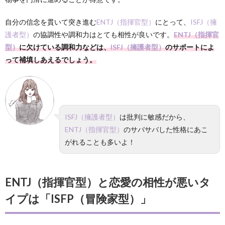
自分の信念を貫いて突き進む
ENTJ（指揮官型）
にとって、
ISFJ（擁
護者型）
の協調性や調和力はとても相性が良いです。
ENTJ（指揮官
型）
に欠けている調和力などは、
ISFJ（擁護者型）
のサポートによ
って補填しあえるでしょう。
ISFJ（擁護者型）
は批判に敏感だから、
ENTJ（指揮官型）
のサバサバした性格にあこ
がれることも多いよ！
ENTJ（指揮官型）と恋愛の相性が悪いタ
イプは「ISFP（冒険家型）」