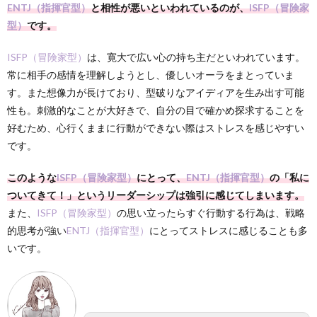
ENTJ（指揮官型）
と相性が悪いといわれているのが、
ISFP（冒険家
型）
です。
ISFP（冒険家型）
は、寛大で広い心の持ち主だといわれています。
常に相手の感情を理解しようとし、優しいオーラをまとっていま
す。また想像力が長けており、型破りなアイディアを生み出す可能
性も。刺激的なことが大好きで、自分の目で確かめ探求することを
好むため、心行くままに行動ができない際はストレスを感じやすい
です。
このような
ISFP（冒険家型）
にとって、
ENTJ（指揮官型）
の「私に
ついてきて！」というリーダーシップは強引に感じてしまいます。
また、
ISFP（冒険家型）
の思い立ったらすぐ行動する行為は、戦略
的思考が強い
ENTJ（指揮官型）
にとってストレスに感じることも多
いです。