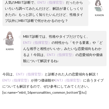
人気のMBIT診断で、
ENTJ（指揮官型）
だったから
いろいろ調べてみたんだけど、解説が凄くしっくり
きたの♩もっと詳しく知りたいんだけど、性格タイ
KANON
プ以外にMBIT診断で何がわかるのかな？
MBIT診断では、性格やタイプだけでなく、
ENTJ（指揮官型）
の特性から「モテる要素」や「ど
んな相手と相性がいいか」みたいな恋愛傾向もわか
KARIN
るよ！今回は、
ENTJ（指揮官型）
の恋愛傾向や価値
観について解説するね♩
今回は、
ENTJ（指揮官型）
と診断された人の恋愛傾向を解説！
ENTJ（指揮官型）
が持つ価値観や
ENTJ（指揮官型）
に合うタイプ
についても解説するので、ぜひ参考にしてみてください。
[sc name=”mbti_16personalities_common_bottom”][/sc]