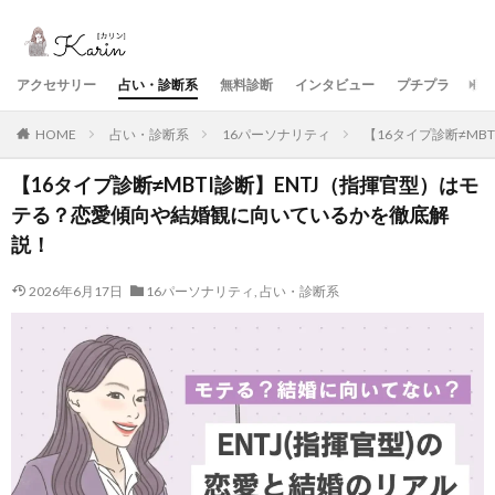
アクセサリー
占い・診断系
無料診断
インタビュー
プチプラ
美
HOME
占い・診断系
16パーソナリティ
【16タイプ診断≠M
【16タイプ診断≠MBTI診断】ENTJ（指揮官型）はモ
テる？恋愛傾向や結婚観に向いているかを徹底解
説！
2026年6月17日
16パーソナリティ
,
占い・診断系