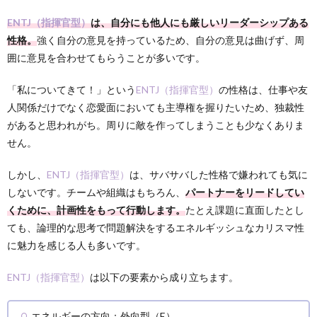
ENTJ（指揮官型）
は、自分にも他人にも厳しいリーダーシップある
性格。
強く自分の意見を持っているため、自分の意見は曲げず、周
囲に意見を合わせてもらうことが多いです。
「私についてきて！」という
ENTJ（指揮官型）
の性格は、仕事や友
人関係だけでなく恋愛面においても主導権を握りたいため、独裁性
があると思われがち。周りに敵を作ってしまうことも少なくありま
せん。
しかし、
ENTJ（指揮官型）
は、サバサバした性格で嫌われても気に
しないです。チームや組織はもちろん、
パートナーをリードしてい
くために、計画性をもって行動します。
たとえ課題に直面したとし
ても、論理的な思考で問題解決をするエネルギッシュなカリスマ性
に魅力を感じる人も多いです。
ENTJ（指揮官型）
は以下の要素から成り立ちます。
エネルギーの方向：外向型（E）