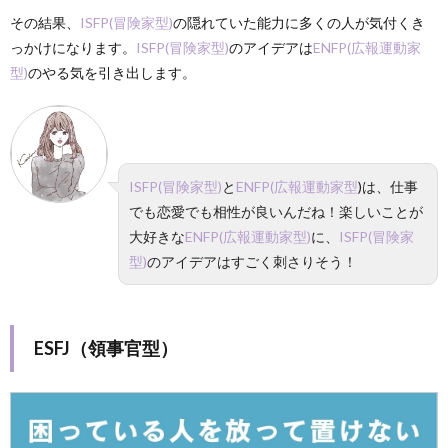
その結果、
ISFP(冒険家型)
の隠れていた能力に多くの人が気付くき
っかけになります。
ISFP(冒険家型)
のアイデアは
ENFP(広報運動家
型)
のやる気を引き出します。
ISFP(冒険家型)
と
ENFP(広報運動家型
)は、仕事
でも恋愛でも相性が良いんだね！
楽しいことが
大好きな
ENFP(広報運動家型)
に、
ISFP(冒険家
型)
のアイデアはすごく刺さりそう！
ESFJ（領事官型）