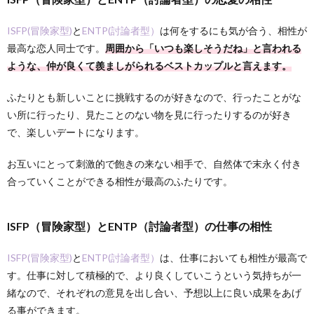
ISFP(冒険家型)
と
ENTP(討論者型）
は何をするにも気が合う、相性が
最高な恋人同士です。
周囲から「いつも楽しそうだね」と言われる
ような、仲が良くて羨ましがられるベストカップルと言えます。
ふたりとも新しいことに挑戦するのが好きなので、行ったことがな
い所に行ったり、見たことのない物を見に行ったりするのが好き
で、楽しいデートになります。
お互いにとって刺激的で飽きの来ない相手で、自然体で末永く付き
合っていくことができる相性が最高のふたりです。
ISFP（冒険家型）とENTP（討論者型）の仕事の相性
ISFP(冒険家型)
と
ENTP(討論者型）
は、仕事においても相性が最高で
す。仕事に対して積極的で、より良くしていこうという気持ちが一
緒なので、それぞれの意見を出し合い、予想以上に良い成果をあげ
る事ができます。