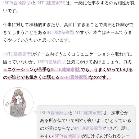
ISFP(冒険家型)
と
INTJ(建築家型)
は、一緒に仕事をするのも相性が良
いです。
仕事に対して積極的すぎたり、真面目すぎることで周囲と距離がで
きてしまうこともある
INTJ(建築家型)
ですが、本当はチームでうま
くやっていきたいと思っています。
INTJ(建築家型)
がチーム内でうまくコミュニケーションを取れずに
困っていないか、
ISFP(冒険家型)
は気にかけてあげましょう。
コミ
ュニケーションが苦手な
INTJ(建築家型)
でも、うまくやっていける
のが誰とでも気さくに話せる
ISFP(冒険家型)
なのです。
ISFP(冒険家型)
と
INTJ(建築家型)
は、探求心が
ある所が似ていて相性が良いよ！
ひとりでいる
のが苦にならない
INTJ(建築家型)
だけど、話し
やすい
ISFP(冒険家型)
が助けてあげられるシー