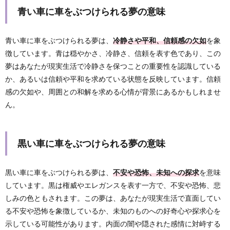
青い車に車をぶつけられる夢の意味
青い車に車をぶつけられる夢は、
冷静さや平和、信頼感の欠如
を象
徴しています。青は穏やかさ、冷静さ、信頼を表す色であり、この
夢はあなたが現実生活で冷静さを保つことの重要性を認識している
か、あるいは信頼や平和を求めている状態を反映しています。信頼
感の欠如や、周囲との和解を求める心情が背景にあるかもしれませ
ん。
黒い車に車をぶつけられる夢の意味
黒い車に車をぶつけられる夢は、
不安や恐怖、未知への探求
を意味
しています。黒は権威やエレガンスを表す一方で、不安や恐怖、悲
しみの色ともされます。この夢は、あなたが現実生活で直面してい
る不安や恐怖を象徴しているか、未知のものへの好奇心や探求心を
示している可能性があります。内面の闇や隠された感情に対峙する