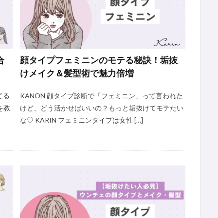
合
顔タイプフェミニンのモテる秘訣！垢抜
けメイク＆髪型術で魅力倍増
てる
KANON 顔タイプ診断で「フェミニン」って言われた
を教
けど、どう活かせばいいの？もっと垢抜けてモテたい
な♡ KARIN フェミニンタイプは女性 […]