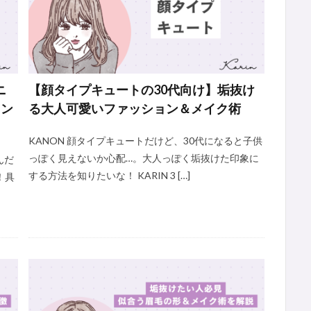
ニ
【顔タイプキュートの30代向け】垢抜け
ョン
る大人可愛いファッション＆メイク術
KANON 顔タイプキュートだけど、30代になると子供
っぽく見えないか心配…。大人っぽく垢抜けた印象に
んだ
する方法を知りたいな！ KARIN 3 […]
！具