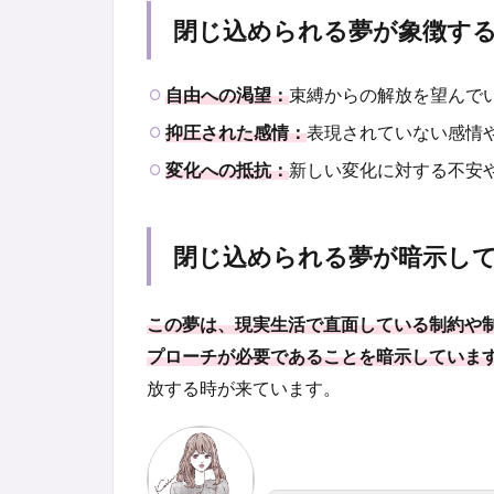
閉じ込められる夢が象徴す
自由への渇望：
束縛からの解放を望んで
抑圧された感情：
表現されていない感情
変化への抵抗：
新しい変化に対する不安
閉じ込められる夢が暗示し
この夢は、現実生活で直面している制約や
プローチが必要であることを暗示していま
放する時が来ています。