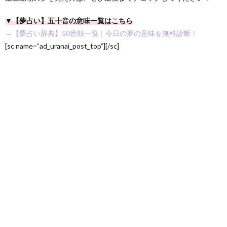
▼【夢占い】五十音の意味一覧はこちら
→【夢占い辞典】50音順一覧｜今日の夢の意味を無料診断！
[sc name=”ad_uranai_post_top”][/sc]