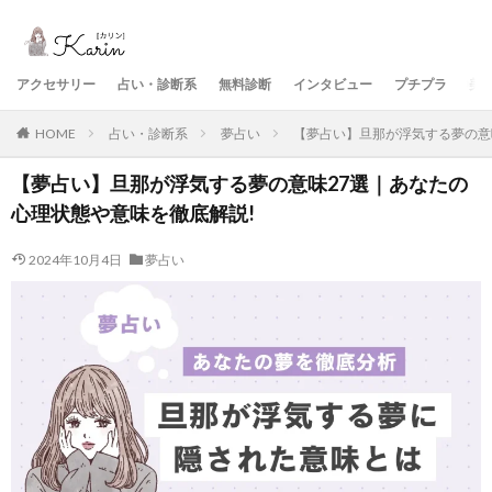
アクセサリー
占い・診断系
無料診断
インタビュー
プチプラ
美
HOME
占い・診断系
夢占い
【夢占い】旦那が浮気する夢の意
【夢占い】旦那が浮気する夢の意味27選｜あなたの
心理状態や意味を徹底解説!
2024年10月4日
夢占い