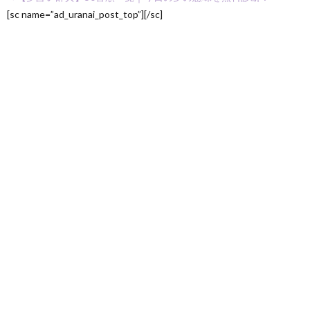
[sc name=”ad_uranai_post_top”][/sc]