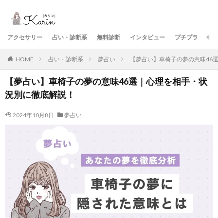
アクセサリー
占い・診断系
無料診断
インタビュー
プチプラ
美
HOME
占い・診断系
夢占い
【夢占い】車椅子の夢の意味46
【夢占い】車椅子の夢の意味46選｜心理を相手・状
況別に徹底解説！
2024年10月8日
夢占い