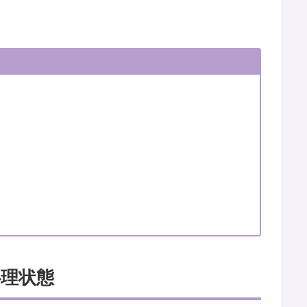
！
心理状態