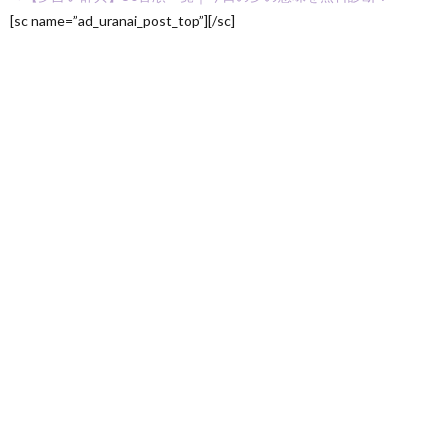
[sc name=”ad_uranai_post_top”][/sc]