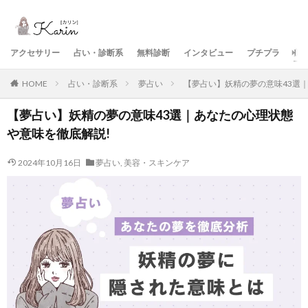
アクセサリー
占い・診断系
無料診断
インタビュー
プチプラ
美
HOME
占い・診断系
夢占い
【夢占い】妖精の夢の意味43選
【夢占い】妖精の夢の意味43選｜あなたの心理状態
や意味を徹底解説!
2024年10月16日
夢占い
,
美容・スキンケア