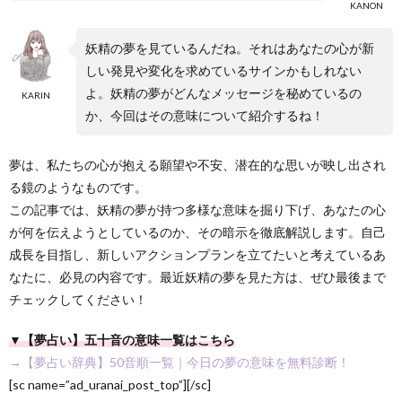
KANON
妖精の夢を見ているんだね。それはあなたの心が新
しい発見や変化を求めているサインかもしれない
よ。妖精の夢がどんなメッセージを秘めているの
KARIN
か、今回はその意味について紹介するね！
夢は、私たちの心が抱える願望や不安、潜在的な思いが映し出され
る鏡のようなものです。
この記事では、妖精の夢が持つ多様な意味を掘り下げ、あなたの心
が何を伝えようとしているのか、その暗示を徹底解説します。自己
成長を目指し、新しいアクションプランを立てたいと考えているあ
なたに、必見の内容です。最近妖精の夢を見た方は、ぜひ最後まで
チェックしてください！
▼【夢占い】五十音の意味一覧はこちら
→【夢占い辞典】50音順一覧｜今日の夢の意味を無料診断！
[sc name=”ad_uranai_post_top”][/sc]