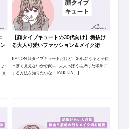
ニ
【顔タイプキュートの30代向け】垢抜け
ョン
る大人可愛いファッション＆メイク術
KANON 顔タイプキュートだけど、30代になると子供
っぽく見えないか心配…。大人っぽく垢抜けた印象に
んだ
する方法を知りたいな！ KARIN 3 […]
！具