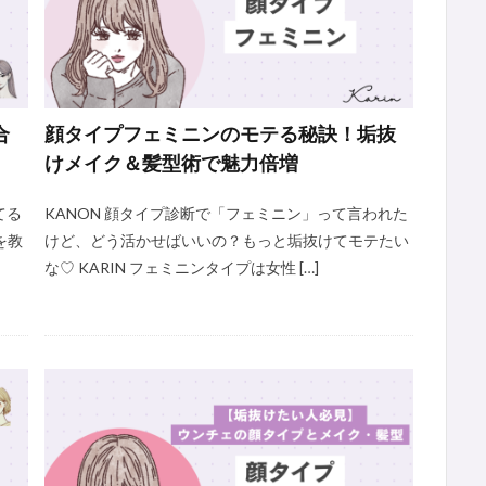
合
顔タイプフェミニンのモテる秘訣！垢抜
けメイク＆髪型術で魅力倍増
てる
KANON 顔タイプ診断で「フェミニン」って言われた
を教
けど、どう活かせばいいの？もっと垢抜けてモテたい
な♡ KARIN フェミニンタイプは女性 […]