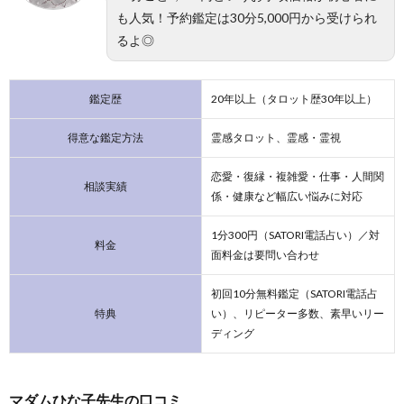
も人気！予約鑑定は30分5,000円から受けられ
るよ◎
鑑定歴
20年以上（タロット歴30年以上）
得意な鑑定方法
霊感タロット、霊感・霊視
恋愛・復縁・複雑愛・仕事・人間関
相談実績
係・健康など幅広い悩みに対応
1分300円（SATORI電話占い）／対
料金
面料金は要問い合わせ
初回10分無料鑑定（SATORI電話占
特典
い）、リピーター多数、素早いリー
ディング
マダムひな子先生の口コミ