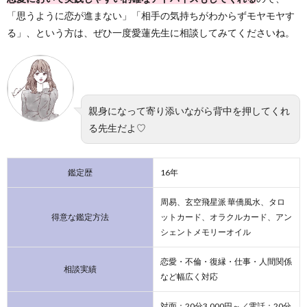
「思うように恋が進まない」「相手の気持ちがわからずモヤモヤす
る」、という方は、ぜひ一度愛蓮先生に相談してみてくださいね。
親身になって寄り添いながら背中を押してくれ
る先生だよ♡
鑑定歴
16年
周易、玄空飛星派 華僑風水、タロ
得意な鑑定方法
ットカード、オラクルカード、アン
シェントメモリーオイル
恋愛・不倫・復縁・仕事・人間関係
相談実績
など幅広く対応
対面：20分3,000円～／電話：20分