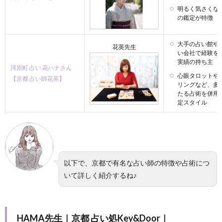
明るく気さくな
の鑑定が特徴
大手の占い館や
花英先生
い会社で経験を
実績の持ち主
河原町 占い 花ハナさん
心眼タロットや
【京都 占い師花英】
リングなど、多
たる占術を併用
定スタイル
以下で、京都で有名な占い師の特徴や占術につ
いて詳しく紹介するね♪
HAMA先生｜京都 占い処Key&Door｜