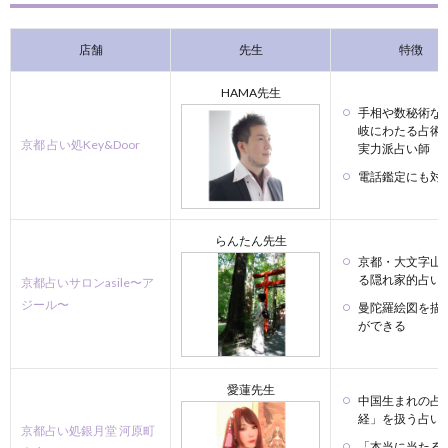
店舗
先生
特徴
HAMA先生
手相や数秘術な
岐にわたる占術
京都 占い処Key&Door
実力派占い師
電話鑑定にも対
らんたん先生
京都・大文字山
る隠れ家的占い
京都占いサロンasile〜ア
ジール〜
曼陀羅絵図を描
ができる
愛蓮先生
中国生まれの占
経」を扱う占い
京都占い処銀月堂 河原町
「本当に当たる