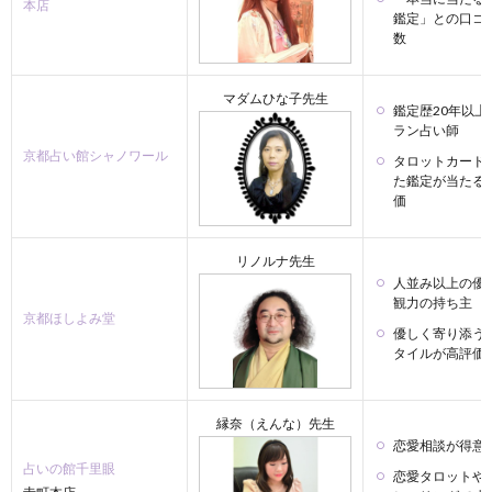
本店
鑑定」との口コ
数
マダムひな子先生
鑑定歴20年以上
ラン占い師
京都占い館シャノワール
タロットカード
た鑑定が当たる
価
リノルナ先生
人並み以上の優
観力の持ち主
京都ほしよみ堂
優しく寄り添う
タイルが高評価
縁奈（えんな）先生
恋愛相談が得意
占いの館千里眼
恋愛タロットや