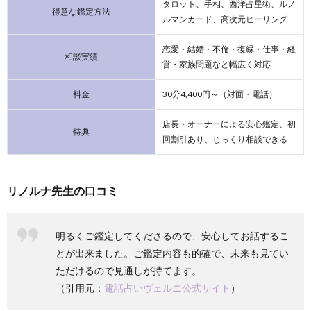
タロット、手相、西洋占星術、ルノ
得意な鑑定方法
ルマンカード、高次元ヒーリング
恋愛・結婚・不倫・復縁・仕事・経
相談実績
営・家族問題など幅広く対応
料金
30分4,400円～（対面・電話）
店長・オーナーによる安心鑑定、初
特典
回割引あり、じっくり相談できる
リノルナ先生の口コミ
明るくご鑑定してくださるので、安心してお話するこ
とが出来ました。ご鑑定内容も的確で、未来も見てい
ただけるので見通しが持てます。
（引用元：
電話占いヴェルニ公式サイト
）