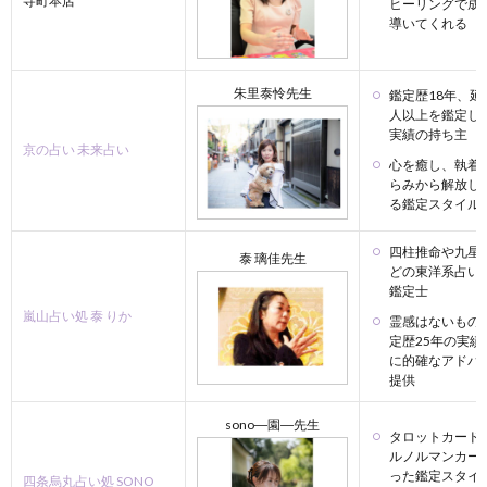
寺町本店
ヒーリングで成
導いてくれる
朱里泰怜先生
鑑定歴18年、延
人以上を鑑定し
実績の持ち主
京の占い 未来占い
心を癒し、執着
らみから解放し
る鑑定スタイル
四柱推命や九星
泰 璃佳先生
どの東洋系占い
鑑定士
嵐山占い処 泰 りか
霊感はないもの
定歴25年の実績
に的確なアドバ
提供
sono―園―先生
タロットカード7
ルノルマンカー
った鑑定スタイ
四条烏丸占い処 SONO